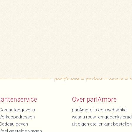
parlAmore = parlare + amore = spr
lantenservice
Over parlAmore
Contactgegevens
parlAmore is een webwinkel
Verkoopadressen
waar u rouw- en gedenksiera
Cadeau geven
uit eigen atelier kunt bestellen
Veel gestelde vragen