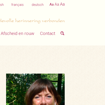
Aa
Aa
Aa
ish
français
deutsch
devolle herinnering verbonden
Afscheid en rouw
Contact