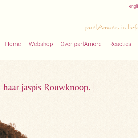
engl
parlAmore, in lief
Home
Webshop
Over parlAmore
Reacties
l haar jaspis Rouwknoop. |