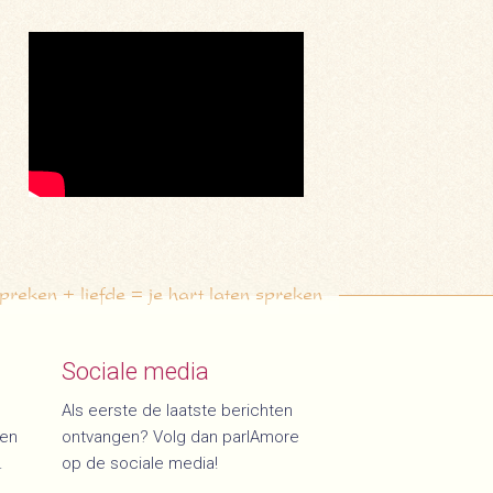
eken + liefde = je hart laten spreken
Sociale media
Als eerste de laatste berichten
den
ontvangen? Volg dan parlAmore
.
op de sociale media!