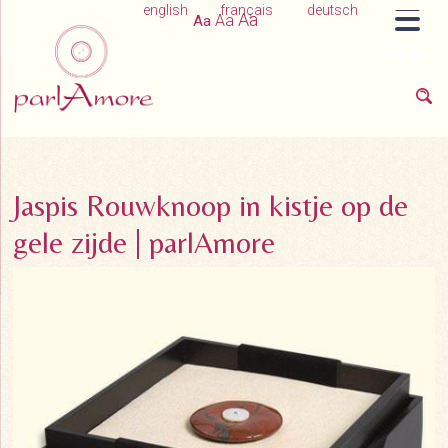
english
français
deutsch
Aa
Aa
Aa
Klik hier
om te
navigeren
Jaspis Rouwknoop in kistje op de
gele zijde | parlAmore