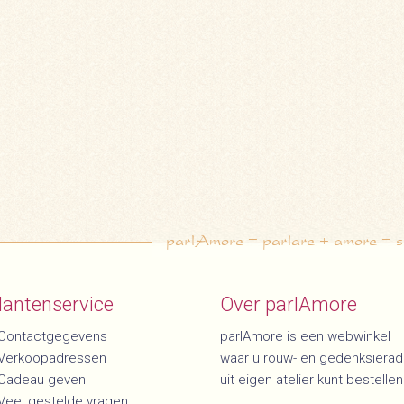
parlAmore = parlare + amore = spr
lantenservice
Over parlAmore
Contactgegevens
parlAmore is een webwinkel
Verkoopadressen
waar u rouw- en gedenksiera
Cadeau geven
uit eigen atelier kunt bestellen
Veel gestelde vragen