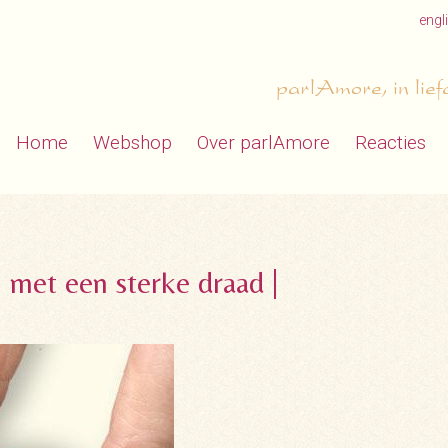
engl
parlAmore, in lief
Home
Webshop
Over parlAmore
Reacties
 met een sterke draad |