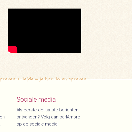
eken + liefde = je hart laten spreken
Sociale media
Als eerste de laatste berichten
den
ontvangen? Volg dan parlAmore
.
op de sociale media!