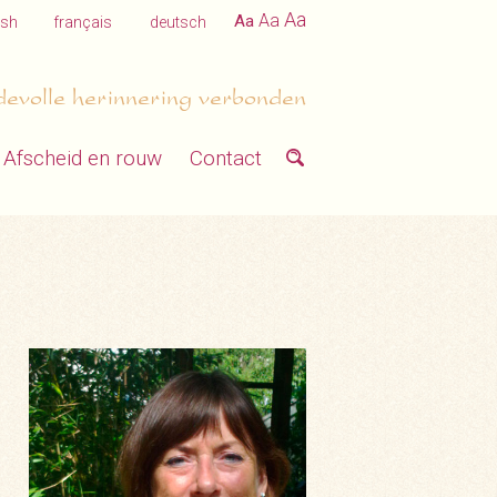
Aa
Aa
Aa
ish
français
deutsch
devolle herinnering verbonden
Afscheid en rouw
Contact