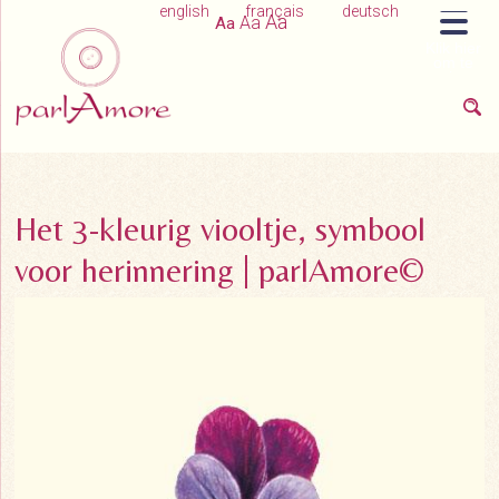
english
français
deutsch
Aa
Aa
Aa
Klik hier
om te
navigeren
Het 3-kleurig viooltje, symbool
voor herinnering | parlAmore©